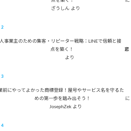
点を築く！
に
ざうしん
より
人事業主のための集客・リピーター戦略：LINEで信頼と接
点を築く！
に
恵
より
業前にやってよかった商標登録！屋号やサービス名を守るた
めの第一歩を踏み出そう！
に
JosephZek
より