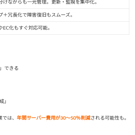
分けながらも一元管理。更新・監視を集中化。
プ＋冗長化で障害復旧もスムーズ。
やEC化もすぐ対応可能。
」できる
成」
業では、
年間サーバー費用が30〜50％削減
される可能性も。