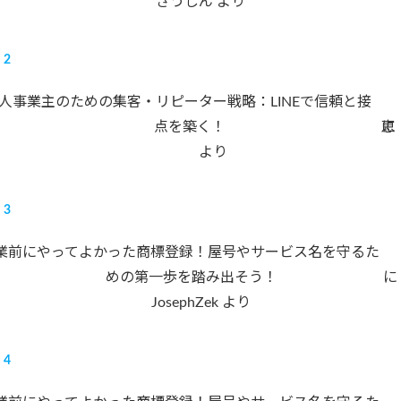
ざうしん
より
人事業主のための集客・リピーター戦略：LINEで信頼と接
点を築く！
に
恵
より
業前にやってよかった商標登録！屋号やサービス名を守るた
めの第一歩を踏み出そう！
に
JosephZek
より