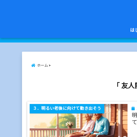
は
ホーム
「 友人
３．明るい老後に向けて動き出そう