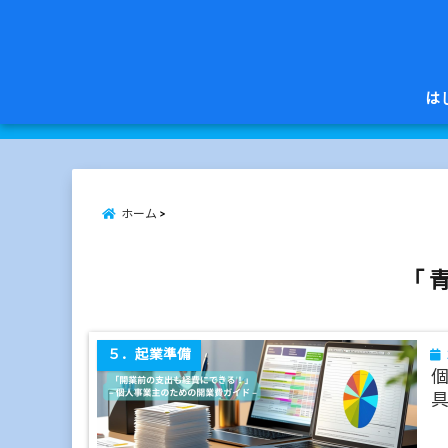
は
ホーム
「 
５．起業準備