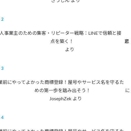
ざうしん
より
人事業主のための集客・リピーター戦略：LINEで信頼と接
点を築く！
に
恵
より
業前にやってよかった商標登録！屋号やサービス名を守るた
めの第一歩を踏み出そう！
に
JosephZek
より